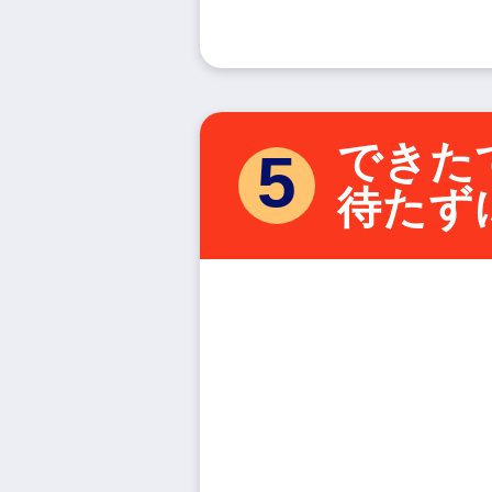
できた
5
待たず