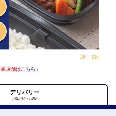
JP
EN
対象店舗は
こちら
」
デリバリー
ご指定場所へお届け