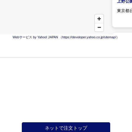
上野公
東京都台東
Webサービス by Yahoo! JAPAN （https://developer.yahoo.co.jp/sitemap/）
大戸屋
浅草橋
東京都台東
大戸屋
神田神
東京都千
信ﾋﾞﾙ2
ネットで注文トップ