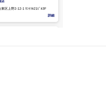
園店
区上野2-12-1 ｾﾝﾄﾗﾙ21ﾋﾞﾙ3F
詳細
ごはん処
店
区浅草橋2-1-9 ﾎﾃﾙﾏｰｷｭﾘｰ2F
詳細
ごはん処
保町店
代田区神田神保町2-2-34 千代田三
F
詳細